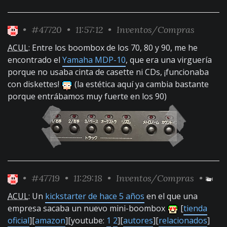
•
#47720
• 11:57:12 •
Inventos/Compras
ACUL
: Entre los boombox de los 70, 80 y 90, me he
encontrado el
Yamaha MDP-10
, que era una virguería
porque no usaba cinta de casette ni CDs, ¡funcionaba
con diskettes!
(la estética aquí ya cambia bastante
porque entrábamos muy fuerte en los 90)
•
#47719
• 11:29:18 •
Inventos/Compras
•
ACUL
: Un
kickstarter de hace 5 años
en el que una
empresa sacaba un nuevo mini-boombox
[
tienda
oficial
][
amazon
][youtube:
1
2
][
autores
][
relacionados
]