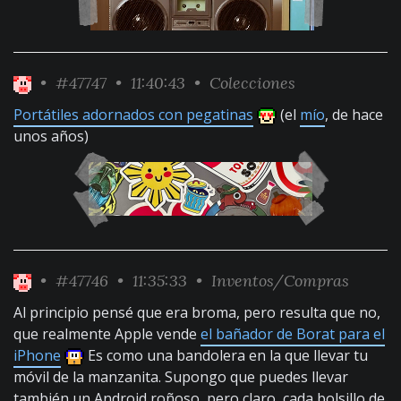
•
#47747
• 11:40:43 •
Colecciones
Portátiles adornados con pegatinas
(el
mío
, de hace
unos años)
•
#47746
• 11:35:33 •
Inventos/Compras
Al principio pensé que era broma, pero resulta que no,
que realmente Apple vende
el bañador de Borat para el
iPhone
Es como una bandolera en la que llevar tu
móvil de la manzanita. Supongo que puedes llevar
también un Android roñoso, pero claro, cada bolsillo de