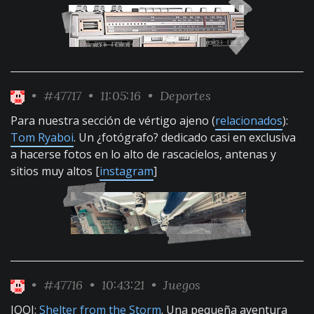
•
#47717
• 11:05:16 •
Deportes
Para nuestra sección de vértigo ajeno (
relacionados
):
Tom Ryaboi
. Un ¿fotógrafo? dedicado casi en exclusiva
a hacerse fotos en lo alto de rascacielos, antenas y
sitios muy altos [
instagram
]
•
#47716
• 10:43:21 •
Juegos
JQQJ
:
Shelter from the Storm
. Una pequeña aventura