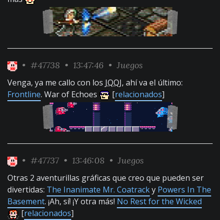
•
#47738
• 13:47:46 •
Juegos
Venga, ya me callo con los
JQQJ
, ahí va el último:
Frontline
. War of Echoes
[
relacionados
]
•
#47737
• 13:46:08 •
Juegos
Otras 2 aventurillas gráficas que creo que pueden ser
divertidas:
The Inanimate Mr. Coatrack
y
Powers In The
Basement
. ¡Ah, sí! ¡Y otra más!
No Rest for the Wicked
[
relacionados
]