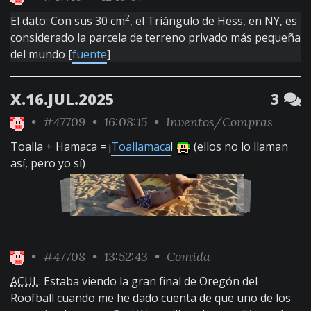
2
El dato: Con sus 30 cm
, el Triángulo de Hess, en NY, es
considerado la parcela de terreno privado más pequeña
del mundo [
fuente
]
X.16.JUL.2025
3
•
#47709
• 16:08:15 •
Inventos/Compras
Toalla + Hamaca = ¡
Toallamaca
!
(ellos no lo llaman
así, pero yo sí)
•
#47708
• 13:52:43 •
Comida
ACUL
: Estaba viendo la gran final de Oregón del
Roofball cuando me he dado cuenta de que uno de los