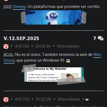
JQQJ
Sheepy
. Un plataformas que promete ser cortito.
V.12.SEP.2025
7
•
#47734
• 13:24:34 •
Miscelánea
ACUL
: No es el único. También tenemos la web de
Wes
Souza
, que parece un Windows 95
•
#47733
• 13:22:30 •
Miscelánea
•