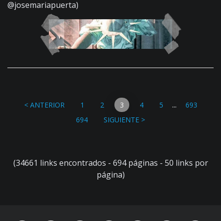
@josemariapuerta)
...
< ANTERIOR
1
2
3
4
5
693
694
SIGUIENTE >
(34661 links encontrados - 694 páginas - 50 links por
página)