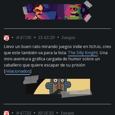
•
#47736
• 13:43:29 •
Juegos
Llevo un buen rato mirando juegos indie en Itch.io, creo
que este también va para la lista:
The Silly Knight
. Una
mini-aventura gráfica cargada de humor sobre un
caballero que quiere escapar de su prisión
[
relacionados
]
•
#47735
• 10:51:35 •
Juegos