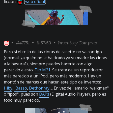
ficción
[
web oficial
]
•
#47751
• 11:57:50 •
Inventos/Compras
Pero si el rollo de las cintas de casette no va contigo
(normal, ¿a quién no le ha tirado ya su madre las cintas
a la basura?), siempre puedes hacerte con algo
parecido a esto:
Fiio M21
. Se trata de un reproductor
más parecido a un iPod, pero más moderno. Hay un
montón de marcas que hacen este tipo de inventos:
Hiby
,
iBasso
,
Dethonray
,... En vez de llamarlo "walkman"
o "ipod", pues son
DAPs
(Digital Audio Player), pero es
todo muy parecido.