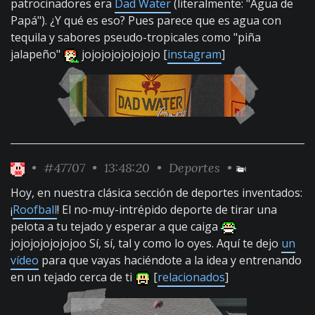
patrocinadores era
Dad Water
(literalmente: "Agua de
Papá"). ¿Y qué es eso? Pues parece que es agua con
tequila y sabores pseudo-tropicales como "piña
jalapeño"
jojojojojojojojo [
instagram
]
•
#47707
• 13:48:20 •
Deportes
•
Hoy, en nuestra clásica sección de deportes inventados:
¡
Roofball
! El no-muy-intrépido deporte de tirar una
pelota a tu tejado y esperar a que caiga
jojojojojojojoo Sí, sí, tal y como lo oyes. Aquí te dejo
un
vídeo
para que vayas haciéndote a la idea y entrenando
en un tejado cerca de ti
[
relacionados
]