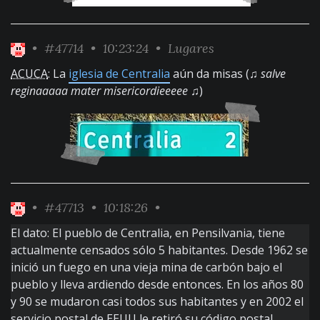
•
#47714
• 10:23:24 •
Lugares
ACUCA
: La
iglesia de Centralia
aún da misas (♫
salve
reginaaaaa mater misericordieeeee
♫)
•
#47713
• 10:18:26 •
El dato: El pueblo de Centralia, en Pensilvania, tiene
actualmente censados sólo 5 habitantes. Desde 1962 se
inició un fuego en una vieja mina de carbón bajo el
pueblo y lleva ardiendo desde entonces. En los años 80
y 90 se mudaron casi todos sus habitantes y en 2002 el
servicio postal de EEUU le retiró su código postal