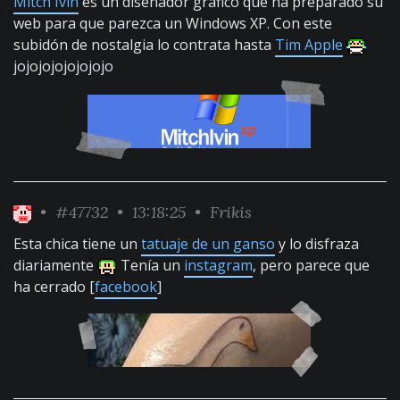
Mitch Ivin
es un diseñador gráfico que ha preparado su
web para que parezca un Windows XP. Con este
subidón de nostalgia lo contrata hasta
Tim Apple
jojojojojojojojo
•
#47732
• 13:18:25 •
Frikis
Esta chica tiene un
tatuaje de un ganso
y lo disfraza
diariamente
Tenía un
instagram
, pero parece que
ha cerrado [
facebook
]