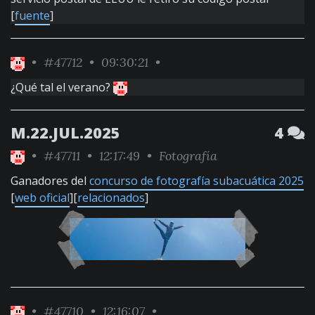
[
fuente
]
•
#47712
• 09:30:21 •
¿Qué tal el verano?
M.22.JUL.2025
4
•
#47711
• 12:17:49 •
Fotografía
Ganadores del
concurso de fotografía subacuática 2025
[
web oficial
][
relacionados
]
•
#47710
• 12:16:07 •