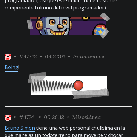
programación, así que este linkito tiene bastante
componente frikuno del nivel programador)
•
#47742
• 09:27:01 •
Animaciones
Boing
!
•
#47741
• 09:26:12 •
Miscelánea
Bruno Simon
tiene una web personal chulísima en la
que manejas un todoterreno para moverte y chocar