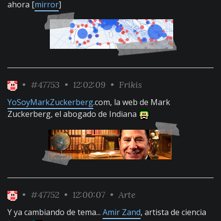
ahora [
mirror
]
•
#47753
• 12:02:09 •
Frikis
YoSoyMarkZuckerberg
.com, la web de Mark
Zuckerberg, el abogado de Indiana
•
#47752
• 12:00:07 •
Arte
Y ya cambiando de tema...
Amir Zand
, artista de ciencia