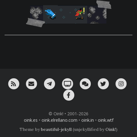
RSS
¡Mándame un email!
¡Nuestro canal en Telegram!
Oink! TV
Charla con nosotros 
Twitter
Ins
Facebook
© Oink! • 2001-2026
oink.es
•
oink.elrellano.com
•
oink.in
•
oink.wtf
Theme by
beautiful-jekyll
(unjekyllified by
Oink!
)