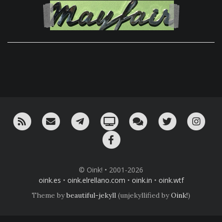
RSS
¡Mándame un email!
¡Nuestro canal en Telegram!
Oink! TV
Charla con nosotros 
Twitter
Ins
Facebook
© Oink! • 2001-2026
oink.es
•
oink.elrellano.com
•
oink.in
•
oink.wtf
Theme by
beautiful-jekyll
(unjekyllified by
Oink!
)