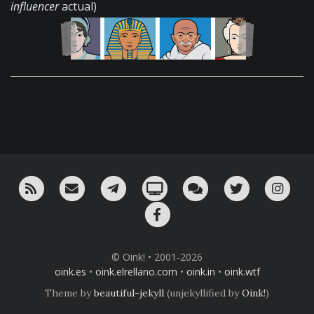
influencer
actual)
RSS
¡Mándame un email!
¡Nuestro canal en Telegram!
Oink! TV
Charla con nosotros 
Twitter
Ins
Facebook
© Oink! • 2001-2026
oink.es
•
oink.elrellano.com
•
oink.in
•
oink.wtf
Theme by
beautiful-jekyll
(unjekyllified by
Oink!
)