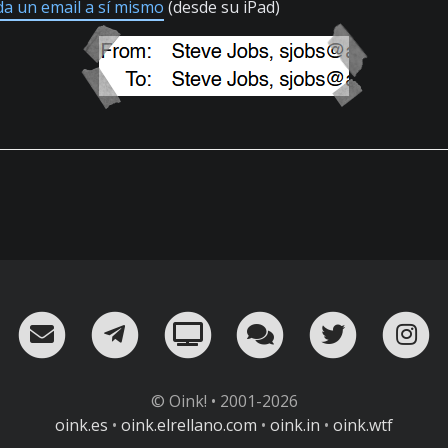
a un email a sí mismo
(desde su iPad)
RSS
¡Mándame un email!
¡Nuestro canal en Telegram!
Oink! TV
Charla con nosot
Twitter
I
© Oink! • 2001-2026
oink.es
•
oink.elrellano.com
•
oink.in
•
oink.wtf