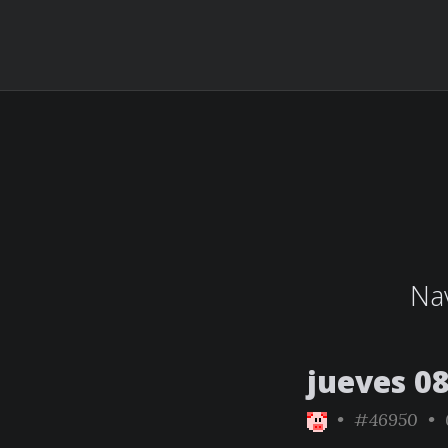
Nav
jueves 0
•
#46950
• 