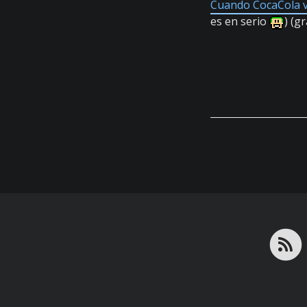
Cuando CocaCola v
es en serio
) (g