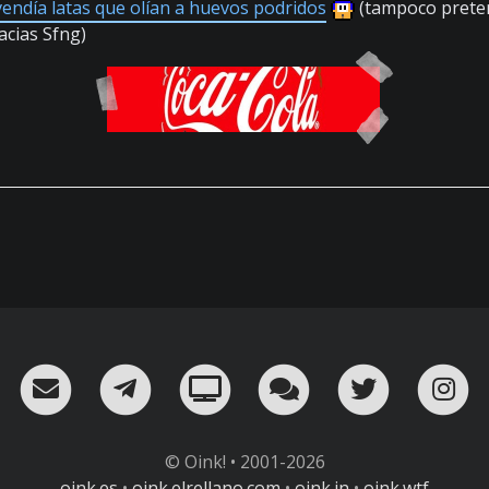
endía latas que olían a huevos podridos
(tampoco preten
racias Sfng)
RSS
¡Mándame un email!
¡Nuestro canal en Telegram!
Oink! TV
Charla con nosot
Twitter
I
© Oink! • 2001-2026
oink.es
•
oink.elrellano.com
•
oink.in
•
oink.wtf