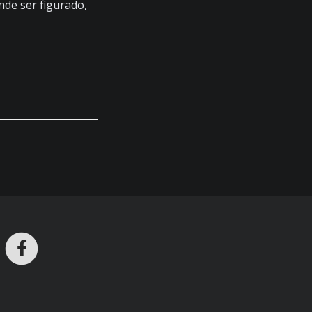
de ser figurado,
ros en Telegram
nstagram
Facebook