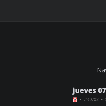
Nav
jueves 07
•
#46708
• 1