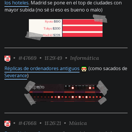
los hoteles
. Madrid se pone en el top de ciudades con
mayor subida (no sé si eso es bueno o malo)
•
#47669
• 11:29:49 •
Informática
Réplicas de ordenadores antiguos
(como sacados de
Severance
)
•
#47668
• 11:26:21 •
Música