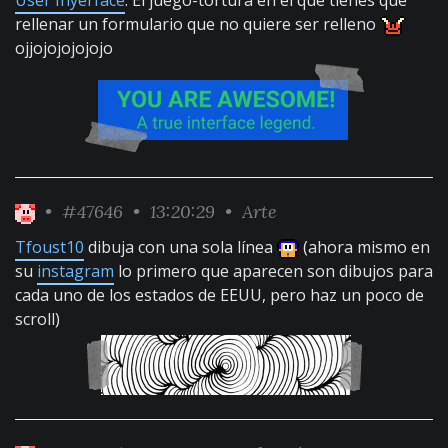
User Inyerface
. El juego-tortura en el que tienes que
rellenar un formulario que no quiere ser relleno
ojjojojojojojo
•
#47646
• 13:20:29 •
Arte
Tfoust10
dibuja con una sola línea
(ahora mismo en
su
instagram
lo primero que aparecen son dibujos para
cada uno de los estados de EEUU, pero haz un poco de
scroll)