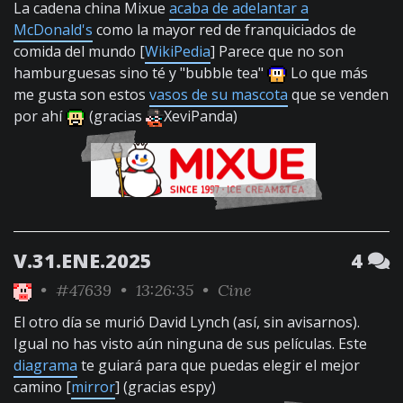
La cadena china Mixue
acaba de adelantar a
McDonald's
como la mayor red de franquiciados de
comida del mundo [
WikiPedia
] Parece que no son
hamburguesas sino té y "bubble tea"
Lo que más
me gusta son estos
vasos de su mascota
que se venden
por ahí
(gracias
XeviPanda)
V.31.ENE.2025
4
•
#47639
• 13:26:35 •
Cine
El otro día se murió David Lynch (así, sin avisarnos).
Igual no has visto aún ninguna de sus películas. Este
diagrama
te guiará para que puedas elegir el mejor
camino [
mirror
] (gracias espy)