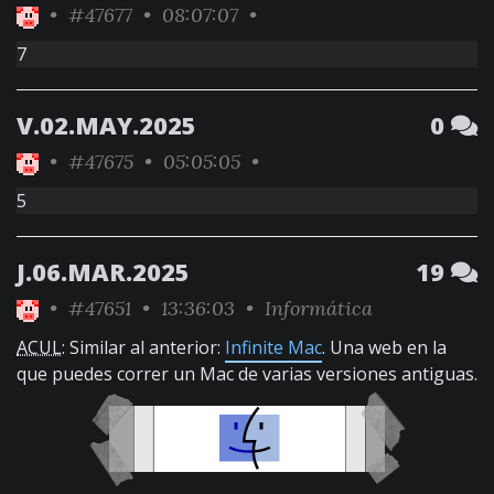
•
#47677
• 08:07:07 •
7
V.02.MAY.2025
0
•
#47675
• 05:05:05 •
5
J.06.MAR.2025
19
•
#47651
• 13:36:03 •
Informática
ACUL
: Similar al anterior:
Infinite Mac
. Una web en la
que puedes correr un Mac de varias versiones antiguas.