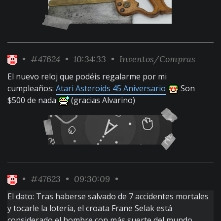
•
#47624
• 10:34:33 •
Inventos/Compras
El nuevo reloj que podéis regalarme por mi
cumpleaños:
Atari Asteroids 45 Aniversario
Son
$500 de nada
(gracias Alvarino)
•
#47623
• 09:30:09 •
El dato: Tras haberse salvado de 7 accidentes mortales
y tocarle la lotería, el croata Frane Selak está
considerado el hombre con más suerte del mundo