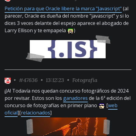
Petición para que Oracle libere la marca "Javascript"
(al
parecer, Oracle es dueña del nombre "javascript" y si lo
dices 3 veces delante del espejo aparece el abogado de
Larry Ellison y te empapela
)
•
#47636
• 13:12:23 •
Fotografía
¡JA! Todavía nos quedan concurso fotográficos de 2024
por revisar. Estos son los
ganadores
de la 6ª edición del
concurso de fotografías en primer plano
[
web
oficial
][
relacionados
]