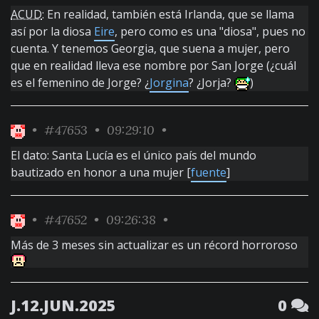
ACUD
: En realidad, también está Irlanda, que se llama
así por la diosa
Eire
, pero como es una "diosa", pues no
cuenta. Y tenemos Georgia, que suena a mujer, pero
que en realidad lleva ese nombre por San Jorge (¿cuál
es el femenino de Jorge? ¿
Jorgina
? ¿Jorja?
)
•
#47653
• 09:29:10 •
El dato: Santa Lucía es el único país del mundo
bautizado en honor a una mujer [
fuente
]
•
#47652
• 09:26:38 •
Más de 3 meses sin actualizar es un récord horroroso
J.12.JUN.2025
0