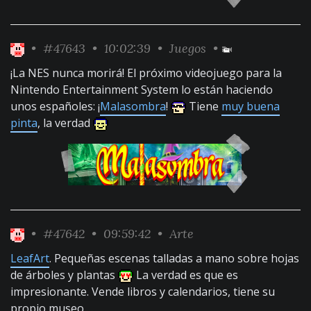
•
#47643
• 10:02:39 •
Juegos
•
¡La NES nunca morirá! El próximo videojuego para la
Nintendo Entertainment System lo están haciendo
unos españoles: ¡
Malasombra
!
Tiene
muy buena
pinta
, la verdad
•
#47642
• 09:59:42 •
Arte
LeafArt
. Pequeñas escenas talladas a mano sobre hojas
de árboles y plantas
La verdad es que es
impresionante. Vende libros y calendarios, tiene su
propio museo,...