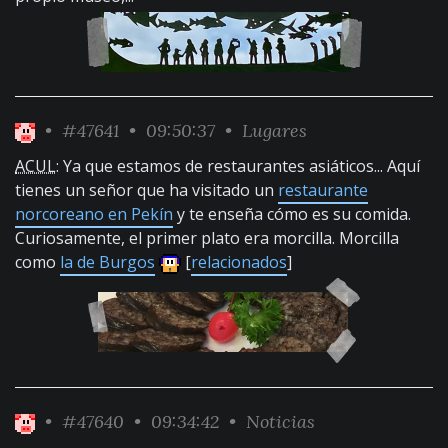
•
#47641
• 09:50:37 •
Lugares
ACUL
: Ya que estamos de restaurantes asiáticos... Aquí
tienes un señor que ha visitado un
restaurante
norcoreano en Pekín
y te enseña cómo es su comida.
Curiosamente, el primer plato era morcilla. Morcilla
como
la de Burgos
[
relacionados
]
•
#47640
• 09:34:42 •
Noticias