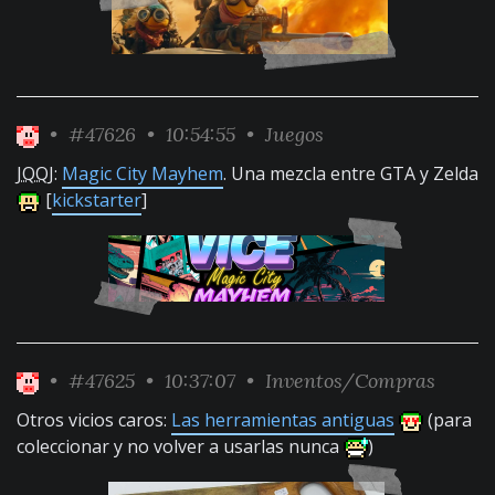
•
#47626
• 10:54:55 •
Juegos
JQQJ
:
Magic City Mayhem
. Una mezcla entre GTA y Zelda
[
kickstarter
]
•
#47625
• 10:37:07 •
Inventos/Compras
Otros vicios caros:
Las herramientas antiguas
(para
coleccionar y no volver a usarlas nunca
)