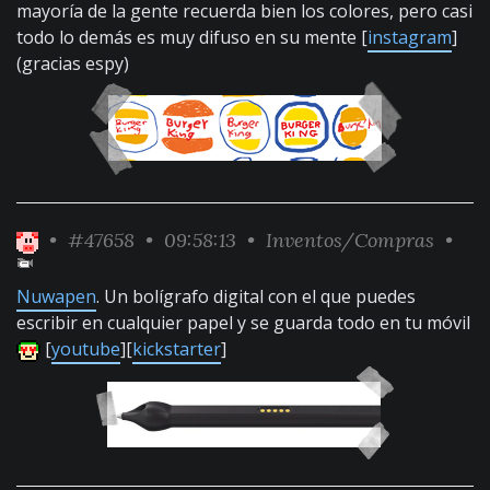
mayoría de la gente recuerda bien los colores, pero casi
todo lo demás es muy difuso en su mente [
instagram
]
(gracias espy)
•
#47658
• 09:58:13 •
Inventos/Compras
•
Nuwapen
. Un bolígrafo digital con el que puedes
escribir en cualquier papel y se guarda todo en tu móvil
[
youtube
][
kickstarter
]