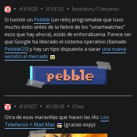
•
#47628
• 11:01:32 •
Inventos/Compras
Si tuviste un
Pebble
(un reloj programable que tuvo
mucho éxito antes de la fiebre de los "smartwatches"
esos que hay ahora), estás de enhorabuena. Parece ser
que Google ha liberado el sistema operativo (llamado
PebbleOS
) y hay un tipo dispuesto a sacar
una nueva
versión al mercado
•
#47627
• 10:58:19 •
Cine
Otra de esas maravillas que hacen las IAs:
Los
Teleñecos + Mad Max
(gracias espy)