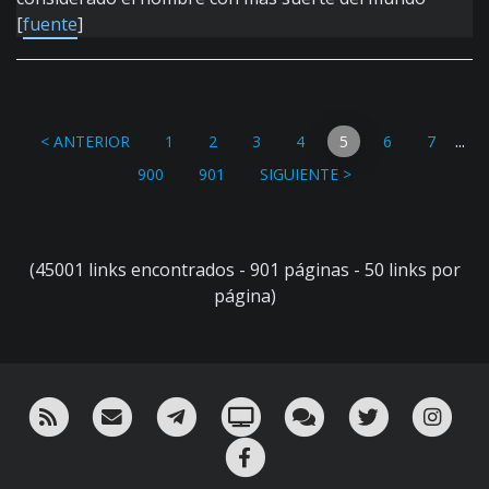
[
fuente
]
...
< ANTERIOR
1
2
3
4
5
6
7
900
901
SIGUIENTE >
(45001 links encontrados - 901 páginas - 50 links por
página)
RSS
¡Mándame un email!
¡Nuestro canal en Telegram!
Oink! TV
Charla con nosotros 
Twitter
Ins
Facebook