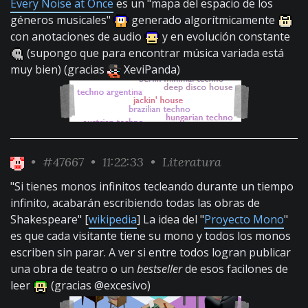
Every Noise at Once
es un "mapa del espacio de los
géneros musicales"
generado algorítmicamente
con anotaciones de audio
y en evolución constante
(supongo que para encontrar música variada está
muy bien) (gracias
XeviPanda)
•
#47667
• 11:22:33 •
Literatura
"Si tienes monos infinitos tecleando durante un tiempo
infinito, acabarán escribiendo todas las obras de
Shakespeare" [
wikipedia
] La idea del "
Proyecto Mono
"
es que cada visitante tiene su mono y todos los monos
escriben sin parar. A ver si entre todos logran publicar
una obra de teatro o un
bestseller
de esos facilones de
leer
(gracias @excesivo)