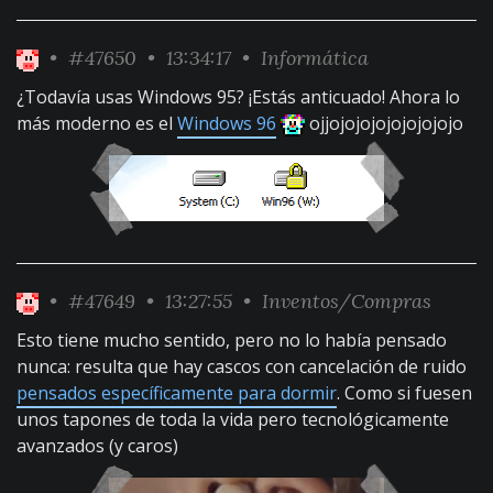
•
#47650
• 13:34:17 •
Informática
¿Todavía usas Windows 95? ¡Estás anticuado! Ahora lo
más moderno es el
Windows 96
ojjojojojojojojojojo
•
#47649
• 13:27:55 •
Inventos/Compras
Esto tiene mucho sentido, pero no lo había pensado
nunca: resulta que hay cascos con cancelación de ruido
pensados específicamente para dormir
. Como si fuesen
unos tapones de toda la vida pero tecnológicamente
avanzados (y caros)