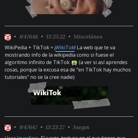
•
#47648
• 13:25:22 •
Miscelánea
WikiPedia + TikTok = ¡
WikiTok
! La web que te va
mostrando info de la wikipedia como si fuese el
algoritmo infinito de TikTok
(a ver si así aprendes
cosas, porque la excusa esa de "en TikTok hay muchos
tutoriales" no se la cree nadie)
•
#47647
• 13:23:27 •
Juegos