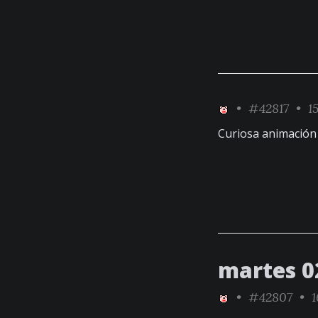
•
#42817
• 15
Curiosa animación 
martes 02
•
#42807
• 1