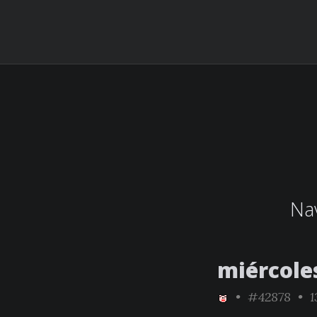
Nav
miércoles
•
#42878
• 1