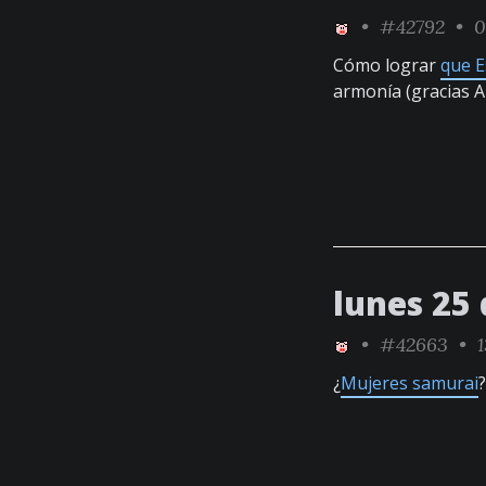
•
#42792
• 0
Cómo lograr
que E
armonía (gracias A
lunes 25 
•
#42663
• 1
¿
Mujeres samurai