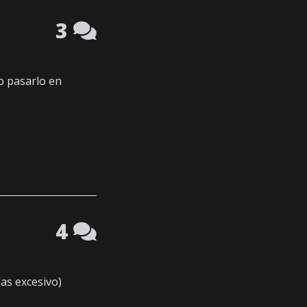
3
o pasarlo en
4
as excesivo)