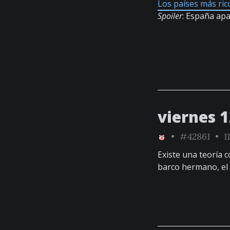
Los países más ri
Spoiler
: España ap
viernes 1
•
#42861
• 11
Existe una teoría c
barco hermano, el