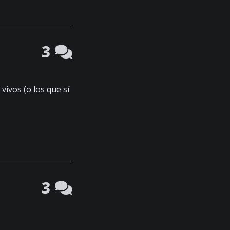
3
vivos (o los que sí
3