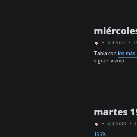
miércole
•
#42647
• 1
Tabla con
los más 
siguen vivos)
martes 1
•
#42633
• 1
1969
.