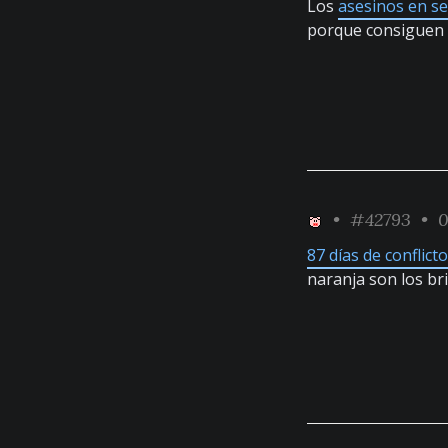
Los
asesinos en se
porque consiguen 
•
#42793
• 0
87 días de conflic
naranja son los br