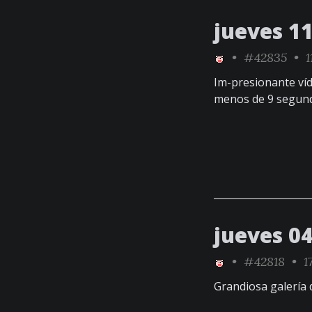
jueves 11
•
#42835
• 1
Im-presionante víd
menos de 9 segun
jueves 04
•
#42818
• 17
Grandiosa galería 