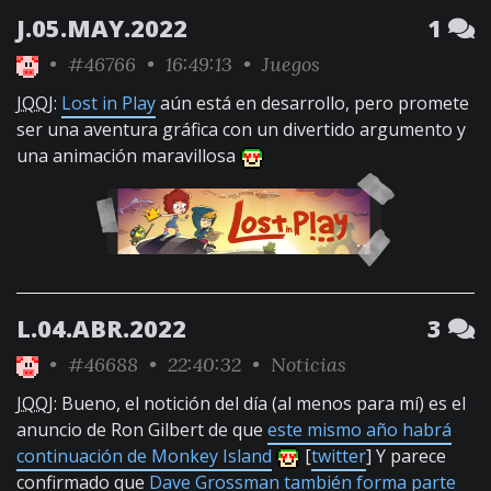
J.05.MAY.2022
1
•
#46766
• 16:49:13 •
Juegos
JQQJ
:
Lost in Play
aún está en desarrollo, pero promete
ser una aventura gráfica con un divertido argumento y
una animación maravillosa
L.04.ABR.2022
3
•
#46688
• 22:40:32 •
Noticias
JQQJ
: Bueno, el notición del día (al menos para mí) es el
anuncio de Ron Gilbert de que
este mismo año habrá
continuación de Monkey Island
[
twitter
] Y parece
confirmado que
Dave Grossman también forma parte