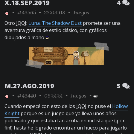
X.18.SEP.2019
4
•
#43565
• 23:03:08 •
Juegos
Otro
JQQJ
:
Luna. The Shadow Dust
promete ser una
aventura gráfica de estilo clásico, con gráficos
dibujados a mano
M.27.AGO.2019
5
•
#43440
• 09:51:51 •
Juegos
•
Cuando empecé con esto de los
JQQJ
no puse el
Hollow
Knight
porque es un juego que ya lleva unos años
publicado y que estaba tan arriba en mi lista que (¡por
fin!) hasta he logrado encontrar un hueco para jugarlo