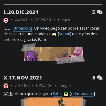
L.20.DIC.2021
5
•
#46431
• 23:28:50 •
Juegos
JQQJ
:
Unpacking
. Un videojuego zen sobre sacar cosas
de cajas tras una mudanza
[
steam
] (este y los dos
anteriores, gracias Pan)
X.17.NOV.2021
6
•
#46382
• 09:55:06 •
Juegos
ACUL
: Ahora quiero jugar a
Sable
[
relacionados
]