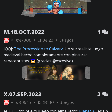
M.18.OCT.2022
1
•
#47006
• 11:04:23 •
Juegos
JQQJ
:
The Procession to Calvary
. Un surrealista juego
medieval hecho completamente con pinturas
renacentistas
(gracias @excesivo)
X.07.SEP.2022
3
•
#46945
• 13:24:30 •
Juegos
ACUL
: Otro nuevo juego con alma retro:
Planet X3
es un