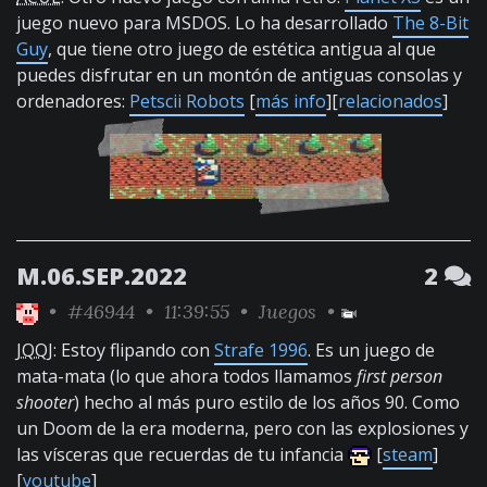
juego nuevo para MSDOS. Lo ha desarrollado
The 8-Bit
Guy
, que tiene otro juego de estética antigua al que
puedes disfrutar en un montón de antiguas consolas y
ordenadores:
Petscii Robots
[
más info
][
relacionados
]
M.06.SEP.2022
2
•
#46944
• 11:39:55 •
Juegos
•
JQQJ
: Estoy flipando con
Strafe 1996
. Es un juego de
mata-mata (lo que ahora todos llamamos
first person
shooter
) hecho al más puro estilo de los años 90. Como
un Doom de la era moderna, pero con las explosiones y
las vísceras que recuerdas de tu infancia
[
steam
]
[
youtube
]