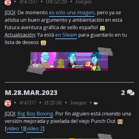
•
#47237
• 08:52:29 •
Juegos
JQQJ
: De momento
es sólo una imagen
, pero ya se
atisba un buen argumento y ambientación en esta
futura aventura gráfica de sello español
Actualización
: Ya está
en Steam
para guardarlo en tu
lista de deseos
M.28.MAR.2023
2
•
#47177
• 11:21:58 •
Juegos
•
JQQJ
:
Big Boy Boxing
. Por fin alguien está creando una
versión mejorada y pixelada del viejo Punch Out
[
vídeo 1
][
vídeo 2
]