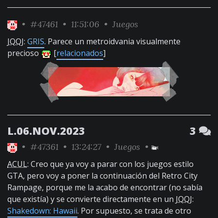
•
#47461
• 11:51:06 •
Juegos
JQQJ
:
GRIS
. Parece un metroidvania visualmente
precioso
[
relacionados
]
L.06.NOV.2023
3
•
#47361
• 13:24:27 •
Juegos
•
ACUL
: Creo que ya voy a parar con los juegos estilo
GTA, pero voy a poner la continuación del Retro City
Rampage, porque me la acabo de encontrar (no sabía
que existía) y se convierte directamente en un
JQQJ
:
Shakedown: Hawaii
. Por supuesto, se trata de otro