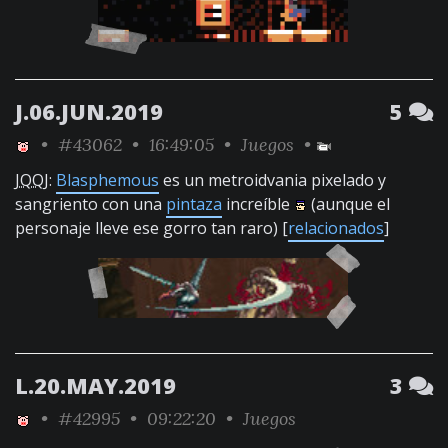
J.06.JUN.2019
5
•
#43062
• 16:49:05 •
Juegos
•
JQQJ
:
Blasphemous
es un metroidvania pixelado y
sangriento con una
pintaza
increíble
(aunque el
personaje lleve ese gorro tan raro) [
relacionados
]
L.20.MAY.2019
3
•
#42995
• 09:22:20 •
Juegos