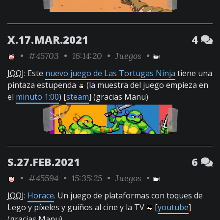
X.17.MAR.2021
4
•
#45703
• 16:14:20 •
Juegos
•
JQQJ
: Este
nuevo juego de Las Tortugas Ninja
tiene una
pintaza estupenda
(la muestra del juego empieza en
el
minuto 1:00
) [
steam
] (gracias Manu)
S.27.FEB.2021
6
•
#45594
• 15:35:25 •
Juegos
•
JQQJ
:
Horace
. Un juego de plataformas con toques de
Lego y píxeles y guiños al cine y la TV
[
youtube
]
(gracias Manu)