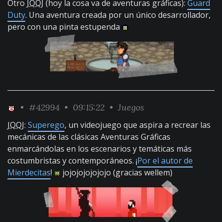
Otro
JQQJ
(hoy la cosa va de aventuras gráficas):
Guard
Duty
. Una aventura creada por un único desarrollador,
pero con una pinta estupenda
•
#42994
• 09:15:22 •
Juegos
JQQJ
:
Superego
, un videojuego que aspira a recrear las
mecánicas de las clásicas Aventuras Gráficas
enmarcándolas en los escenarios y temáticas más
costumbristas y contemporáneos. ¡
Por el autor de
Mierdecitas
!
jojojojojojojo (gracias wellem)