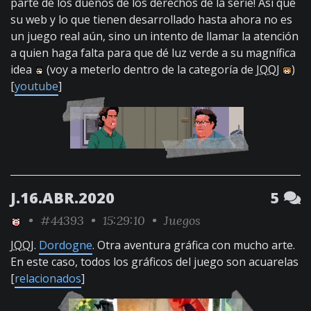
parte de los dueños de los derechos de la serie! Así que
su web y lo que tienen desarrollado hasta ahora no es
un juego real aún, sino un intento de llamar la atención
a quien haga falta para que dé luz verde a su magnífica
idea
(voy a meterlo dentro de la categoría de
JQQJ
)
[
youtube
]
J.16.ABR.2020
5
•
#44393
• 15:29:10 •
Juegos
JQQJ
.
Dordogne
. Otra aventura gráfica con mucho arte.
En este caso, todos los gráficos del juego son acuarelas
[
relacionados
]