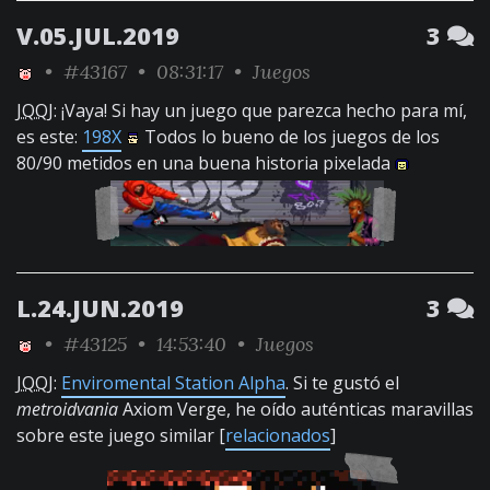
V.05.JUL.2019
3
•
#43167
• 08:31:17 •
Juegos
JQQJ
: ¡Vaya! Si hay un juego que parezca hecho para mí,
es este:
198X
Todos lo bueno de los juegos de los
80/90 metidos en una buena historia pixelada
L.24.JUN.2019
3
•
#43125
• 14:53:40 •
Juegos
JQQJ
:
Enviromental Station Alpha
. Si te gustó el
metroidvania
Axiom Verge, he oído auténticas maravillas
sobre este juego similar [
relacionados
]