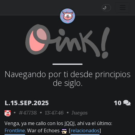
🌙
Navegando por ti desde principios
de siglo.
L.15.SEP.2025
10
•
#47738
• 13:47:46 •
Juegos
Venga, ya me callo con los
JQQJ
, ahí va el último:
Frontline
. War of Echoes
[
relacionados
]