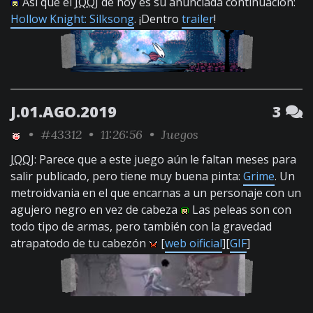
Así que el
JQQJ
de hoy es su anunciada continuación:
Hollow Knight: Silksong
. ¡Dentro
trailer
!
J.01.AGO.2019
3
•
#43312
• 11:26:56 •
Juegos
JQQJ
: Parece que a este juego aún le faltan meses para
salir publicado, pero tiene muy buena pinta:
Grime
. Un
metroidvania en el que encarnas a un personaje con un
agujero negro en vez de cabeza
Las peleas son con
todo tipo de armas, pero también con la gravedad
atrapatodo de tu cabezón
[
web oificial
][
GIF
]