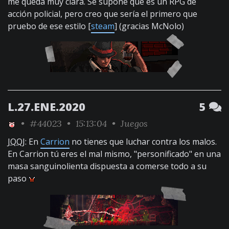
me queda muy clara. Se supone que es un RPG de
acción policial, pero creo que sería el primero que
pruebo de ese estilo [
steam
] (gracias McNolo)
L.27.ENE.2020
5
•
#44023
• 15:13:04 •
Juegos
JQQJ
: En
Carrion
no tienes que luchar contra los malos.
En Carrion tú eres el mal mismo, "personificado" en una
masa sanguinolienta dispuesta a comerse todo a su
paso