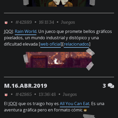
•
#42889
• 16:11:34 •
Juegos
JQQJ
:
Rain World
. Un jueco que promete bellos gráficos
pixelados, un mundo industrial y distópico y una
dificultad elevada [
web oficial
][
relacionados
]
M.16.ABR.2019
3
•
#42865
• 13:36:48 •
Juegos
El
JQQJ
que os traigo hoy es
All You Can Eat
. Es una
aventura gráfica pero en formato cómic