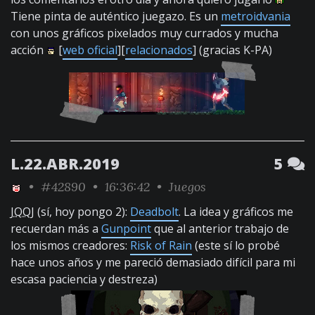
Tiene pinta de auténtico juegazo. Es un
metroidvania
con unos gráficos pixelados muy currados y mucha
acción
[
web oficial
][
relacionados
] (gracias K-PA)
L.22.ABR.2019
5
•
#42890
• 16:36:42 •
Juegos
JQQJ
(sí, hoy pongo 2):
Deadbolt
. La idea y gráficos me
recuerdan más a
Gunpoint
que al anterior trabajo de
los mismos creadores:
Risk of Rain
(este sí lo probé
hace unos años y me pareció demasiado difícil para mi
escasa paciencia y destreza)