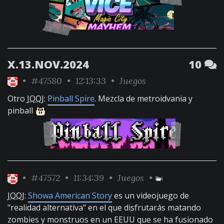
X.13.NOV.2024
10
•
#47580
• 12:13:33 •
Juegos
Otro
JQQJ
:
Pinball Spire
. Mezcla de metroidvania y
pinball
•
#47572
• 11:34:39 •
Juegos
•
JQQJ
:
Showa American Story
es un videojuego de
"realidad alternativa" en el que disfrutarás matando
zombies y monstruos en un EEUU que se ha fusionado