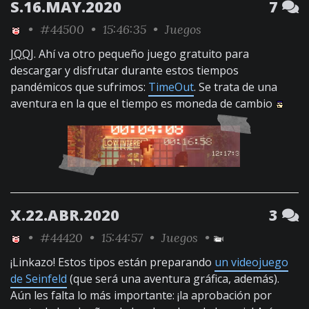
S.16.MAY.2020
7
•
#44500
• 15:46:35 •
Juegos
JQQJ
. Ahí va otro pequeño juego gratuito para
descargar y disfrutar durante estos tiempos
pandémicos que sufrimos:
TimeOut
. Se trata de una
aventura en la que el tiempo es moneda de cambio
X.22.ABR.2020
3
•
#44420
• 15:44:57 •
Juegos
•
¡Linkazo! Estos tipos están preparando
un videojuego
de Seinfeld
(que será una aventura gráfica, además).
Aún les falta lo más importante: ¡la aprobación por