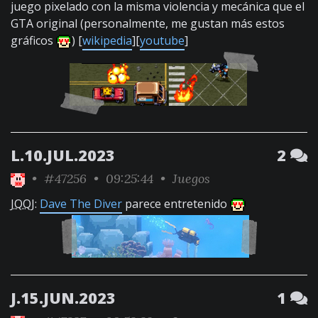
juego pixelado con la misma violencia y mecánica que el
GTA original (personalmente, me gustan más estos
gráficos
) [
wikipedia
][
youtube
]
L.10.JUL.2023
2
•
#47256
• 09:25:44 •
Juegos
JQQJ
:
Dave The Diver
parece entretenido
J.15.JUN.2023
1