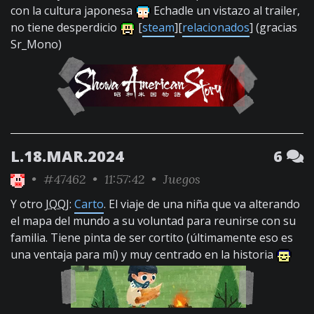
con la cultura japonesa
Echadle un vistazo al trailer,
no tiene desperdicio
[
steam
][
relacionados
] (gracias
Sr_Mono)
L.18.MAR.2024
6
•
#47462
• 11:57:42 •
Juegos
Y otro
JQQJ
:
Carto
. El viaje de una niña que va alterando
el mapa del mundo a su voluntad para reunirse con su
familia. Tiene pinta de ser cortito (últimamente eso es
una ventaja para mí) y muy centrado en la historia