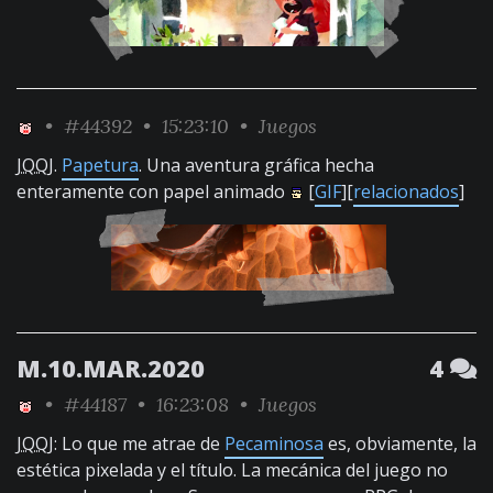
•
#44392
• 15:23:10 •
Juegos
JQQJ
.
Papetura
. Una aventura gráfica hecha
enteramente con papel animado
[
GIF
][
relacionados
]
M.10.MAR.2020
4
•
#44187
• 16:23:08 •
Juegos
JQQJ
: Lo que me atrae de
Pecaminosa
es, obviamente, la
estética pixelada y el título. La mecánica del juego no