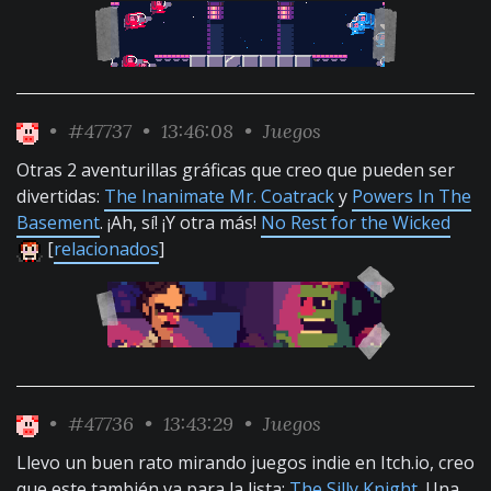
•
#47737
• 13:46:08 •
Juegos
Otras 2 aventurillas gráficas que creo que pueden ser
divertidas:
The Inanimate Mr. Coatrack
y
Powers In The
Basement
. ¡Ah, sí! ¡Y otra más!
No Rest for the Wicked
[
relacionados
]
•
#47736
• 13:43:29 •
Juegos
Llevo un buen rato mirando juegos indie en Itch.io, creo
que este también va para la lista:
The Silly Knight
. Una