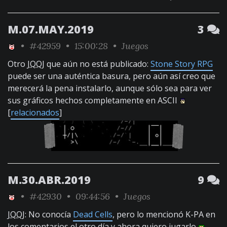
M.07.MAY.2019
3
•
#42959
• 15:00:28 •
Juegos
Otro
JQQJ
que aún no está publicado:
Stone Story RPG
puede ser una auténtica basura, pero aún así creo que
merecerá la pena instalarlo, aunque sólo sea para ver
sus gráficos hechos completamente en ASCII
[
relacionados
]
M.30.ABR.2019
9
•
#42930
• 09:44:56 •
Juegos
JQQJ
: No conocía
Dead Cells
, pero lo mencionó K-PA en
los comentarios el otro día y ahora quiero jugarlo