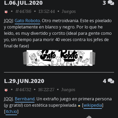
L.06.JUL.2020
3
•
#44786
• 13:52:44 •
Juegos
JQQJ
:
Gato Roboto
. Otro metroidvania. Este es pixelado
y completamente en blanco y negro. Por lo que he
leído, es muy divertido y cortito (ideal para gente como
yo, sin tiempo para morir 40 veces contra los jefes de
final de fase)
L.29.JUN.2020
4
•
#44732
• 16:22:27 •
Juegos
JQQJ
.
Bernband
. Un extraño juego en primera persona
(¡y gratis!) con estética superpixelada
[
wikipedia
]
[
itch.io
]