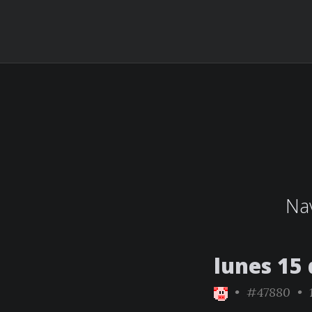
Nav
lunes 15 
•
#47880
• 1