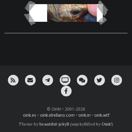
RSS
¡Mándame un email!
¡Nuestro canal en Telegram!
Oink! TV
Charla con nosotros 
Twitter
Ins
Facebook
© Oink! • 2001-2026
oink.es
•
oink.elrellano.com
•
oink.in
•
oink.wtf
Theme by
beautiful-jekyll
(unjekyllified by
Oink!
)