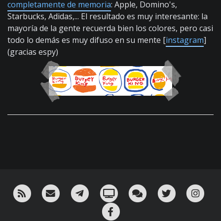
completamente de memoria
: Apple, Domino's,
Starbucks, Adidas,... El resultado es muy interesante: la
mayoría de la gente recuerda bien los colores, pero casi
todo lo demás es muy difuso en su mente [
instagram
]
(gracias espy)
RSS
¡Mándame un email!
¡Nuestro canal en Telegram!
Oink! TV
Charla con nosotros 
Twitter
Ins
Facebook