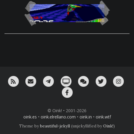
RSS
¡Mándame un email!
¡Nuestro canal en Telegram!
Oink! TV
Charla con nosotros 
Twitter
Ins
Facebook
© Oink! • 2001-2026
oink.es
•
oink.elrellano.com
•
oink.in
•
oink.wtf
Theme by
beautiful-jekyll
(unjekyllified by
Oink!
)