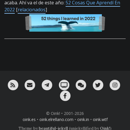
acaba. Ahí va el de este año:
52 Cosas Que Aprendí En
2022
[
relacionados
]
RSS
¡Mándame un email!
¡Nuestro canal en Telegram!
Oink! TV
Charla con nosotros 
Twitter
Ins
Facebook
© Oink! • 2001-2026
oink.es
•
oink.elrellano.com
•
oink.in
•
oink.wtf
Theme by
beautiful-jekyll
(unjekyllified by
Oink!
)