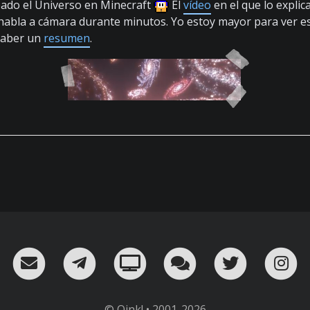
ado el Universo en Minecraft
El
vídeo
en el que lo explic
 habla a cámara durante minutos. Yo estoy mayor para ver es
haber un
resumen
.
RSS
¡Mándame un email!
¡Nuestro canal en Telegram!
Oink! TV
Charla con nosot
Twitter
I
© Oink! • 2001-2026