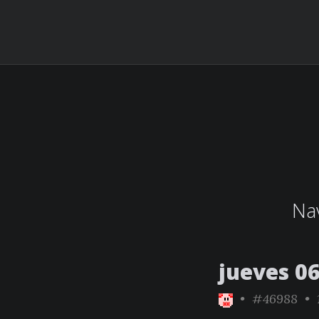
Nav
jueves 0
•
#46988
• 1