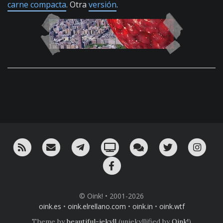
carne compacta
. Otra
versión
.
RSS
¡Mándame un email!
¡Nuestro canal en Telegram!
Oink! TV
Charla con nosotros 
Twitter
Ins
Facebook
© Oink! • 2001-2026
oink.es
•
oink.elrellano.com
•
oink.in
•
oink.wtf
Theme by
beautiful-jekyll
(unjekyllified by
Oink!
)