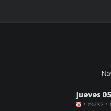
Nav
jueves 0
•
#46765
• 1