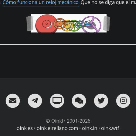
a:
Cómo funciona un reloj mecánico
. Que no se diga que el 
RSS
¡Mándame un email!
¡Nuestro canal en Telegram!
Oink! TV
Charla con nosot
Twitter
I
© Oink! • 2001-2026
oink.es
•
oink.elrellano.com
•
oink.in
•
oink.wtf