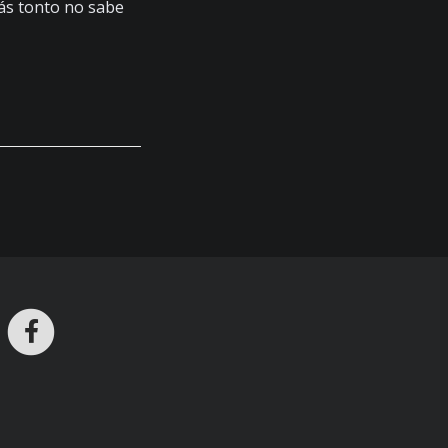
más tonto no sabe
ros en Telegram
nstagram
Facebook