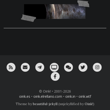
RSS
¡Mándame un email!
¡Nuestro canal en Telegram!
Oink! TV
Charla con nosotros 
Twitter
Ins
Facebook
© Oink! • 2001-2026
oink.es
•
oink.elrellano.com
•
oink.in
•
oink.wtf
Theme by
beautiful-jekyll
(unjekyllified by
Oink!
)