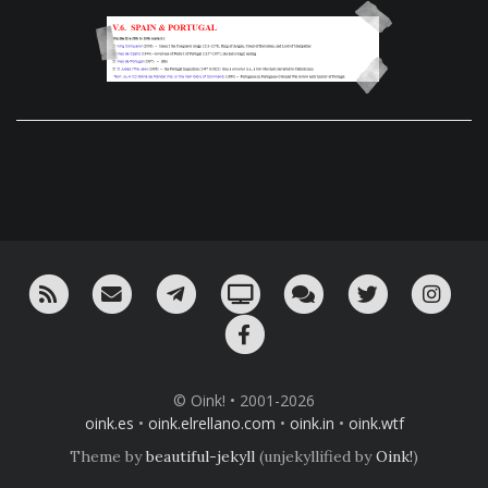
RSS
¡Mándame un email!
¡Nuestro canal en Telegram!
Oink! TV
Charla con nosotros 
Twitter
Ins
Facebook
© Oink! • 2001-2026
oink.es
•
oink.elrellano.com
•
oink.in
•
oink.wtf
Theme by
beautiful-jekyll
(unjekyllified by
Oink!
)