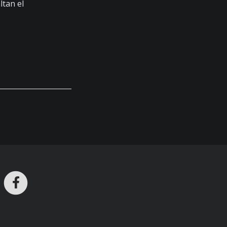
ltan el
ros en Telegram
nstagram
Facebook