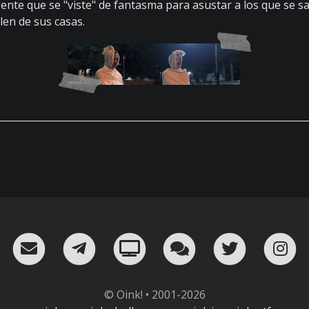
ente que se "viste" de fantasma para asustar a los que se sa
len de sus casas.
RSS
¡Mándame un email!
¡Nuestro canal en Telegram!
Oink! TV
Charla con nosot
Twitter
I
© Oink! • 2001-2026