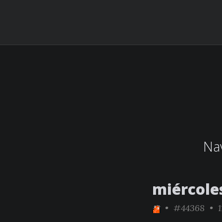
Nav
miércoles
•
#44368
• 1