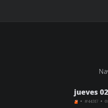
Nav
jueves 02
•
#44317
• 08