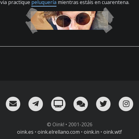
via practique
peluquería
mientras estáis en cuarentena.
RSS
¡Mándame un email!
¡Nuestro canal en Telegram!
Oink! TV
Charla con nosot
Twitter
I
© Oink! • 2001-2026
oink.es
•
oink.elrellano.com
•
oink.in
•
oink.wtf