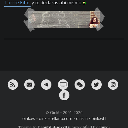
Torrre Eiffel
y te declaras ahí mismo.
RSS
¡Mándame un email!
¡Nuestro canal en Telegram!
Oink! TV
Charla con nosotros 
Twitter
Ins
Facebook
© Oink! • 2001-2026
oink.es
•
oink.elrellano.com
•
oink.in
•
oink.wtf
Theme by
beautiful-jekyll
(unjekyllified by
Oink!
)