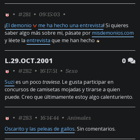
•
#281
• 09:15:03 •
¡
El demonio
me ha hecho una entrevista
! Si quieres
saber algo más sobre mi, pásate por
misdemonios.com
y léete la
entrevista
que me han hecho
L.29.OCT.2001
0
•
#282
• 16:17:51 •
Sexo
Suzi
es un poco
traviesa
. Le gusta participar en
concursos de camisetas mojadas y tirarse a quien
puede. Creo que últimamente estoy algo calenturiento.
•
#283
• 16:14:44 •
Animales
Oscarito y las peleas de gallos
. Sin comentarios.