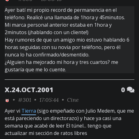
Ayer batí mi propio record de permanencia en el
teléfono. Realicé una llamada de 1hora y 45minutos.
Mi marca personal anterior estaba en 1hora y
2minutos (¡hablando con un cliente!)
Hay rumores de que un amigo mio estuvo hablando 6
horas seguidas con su novia por teléfono, pero él
nunca lo ha confirmado/desmentido.
¿Alguien ha mejorado mi hora y tres cuartos? me
gustaría que me lo cuente.
X.24.OCT.2001
0
•
#301
• 17:05:44 •
Cine
Ayer vi
Tierra
(sigo empeñado con Julio Medem, que me
está pareciendo un directorazo) y hace ya casi una
semana que acabé de leer El túnel... tengo que
actualizar mi sección de ratos libres