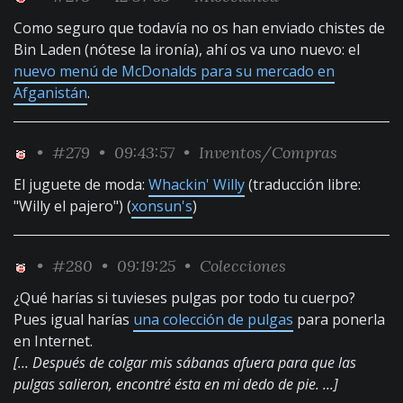
Como seguro que todavía no os han enviado chistes de
Bin Laden (nótese la ironía), ahí os va uno nuevo: el
nuevo menú de McDonalds para su mercado en
Afganistán
.
•
#279
• 09:43:57 •
Inventos/Compras
El juguete de moda:
Whackin' Willy
(traducción libre:
"Willy el pajero") (
xonsun's
)
•
#280
• 09:19:25 •
Colecciones
¿Qué harías si tuvieses pulgas por todo tu cuerpo?
Pues igual harías
una colección de pulgas
para ponerla
en Internet.
[... Después de colgar mis sábanas afuera para que las
pulgas salieron, encontré ésta en mi dedo de pie. ...]