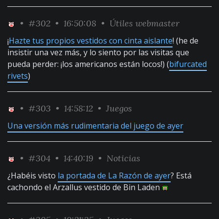
•
#302
• 16:50:08 •
Útiles webmaster
¡
Hazte tus propios vestidos con cinta aislante
! (he de
insistir una vez más, y lo siento por las visitas que
pueda perder: ¡los americanos están locos!) (
bifurcated
rivets
)
•
#303
• 14:58:12 •
Juegos
Una versión más rudimentaria del juego de ayer
•
#304
• 14:40:19 •
Noticias
¿Habéis visto
la portada de La Razón de ayer
? Está
cachondo el Arzallus vestido de Bin Laden