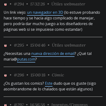
•
#294
• 17:32:26 •
Útiles webmaster
Un link viejo:
un navegador en 3D
(lo estuve probando
hace tiempo y se hacía algo complicado de manejar,
pero podría dar mucho juego a los diseñadores de
páginas web si se impusiese como estandar)
•
#295
• 15:04:46 •
Útiles webmaster
¿Necesitas una
nueva dirección de email
? ¿Qué tal
maria@
putas.com
?
•
#296
• 15:00:18 •
Cómic
¿Os gustan los comics?
Este
dudo que os guste (sigo
asombrandome de lo chalados que están algunos)
•
#297
• 14:56:58 •
Inventos/Compras