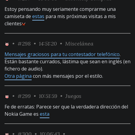
Estoy pensando muy seriamente comprarme una
camiseta de
estas
para mis próximas visitas a mis
clientes
•
#298
• 14:51:20 •
Miscelánea
Mensajes graciosos para tu contestador telefónico
.
Están bastante currados, lástima que sean en inglés (en
fichero de audio).
Otra página
con más mensajes por el estilo.
•
#299
• 10:51:59 •
Juegos
Fe de erratas: Parece ser que la verdadera dirección del
Nokia Game es
esta
•
#300
• 10:06:43 •