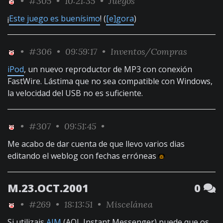
•
#305
• 10:21:35 •
Juegos
¡
Este juego es buenísimo
! (
[e]gora
)
•
#306
• 09:59:17 •
Inventos/Compras
iPod
, un nuevo reproductor de MP3 con conexión
FastWire. Lástima que no sea compatible con Windows,
la velocidad del USB no es suficiente.
•
#307
• 09:51:45 •
Me acabo de dar cuenta de que llevo varios dias
editando el weblog con fechas erróneas
M.23.OCT.2001
0
•
#269
• 18:13:51 •
Miscelánea
Si utilizais
AIM
(AOL Instant Messenger) puede que os