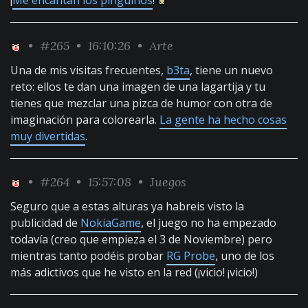
¡
Me encantan los pingüinos
!
•
#265
• 16:10:26 •
Arte
Una de mis visitas frecuentes,
b3ta
, tiene un nuevo
reto: ellos te dan una imagen de una lagartija y tu
tienes que mezclar una pizca de humor con otra de
imaginación para colorearla.
La gente ha hecho cosas
muy divertidas
.
•
#264
• 15:57:08 •
Juegos
Seguro que a estas alturas ya habreis visto la
publicidad de
NokiaGame
, el juego no ha empezado
todavía (creo que empieza el 3 de Noviembre) pero
mientras tanto podéis probar
RG Probe
, uno de los
más adictivos que he visto en la red (¡vicio! ¡vicio!)