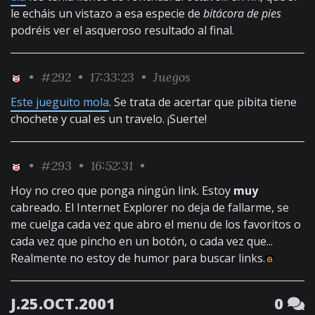
le echáis un vistazo a esa especie de
bitácora de pies
podréis ver el asqueroso resultado al final.
•
#292
• 17:33:23 •
Juegos
Este jueguito mola
. Se trata de acertar que pibita tiene
chochete y cual es un travelo. ¡Suerte!
•
#293
• 16:52:31 •
Hoy no creo que ponga ningún link. Estoy
muy
cabreado. El Internet Explorer no deja de fallarme, se
me cuelga cada vez que abro el menu de los favoritos o
cada vez que pincho en un botón, o cada vez que...
Realmente no estoy de humor para buscar links.
J.25.OCT.2001
0