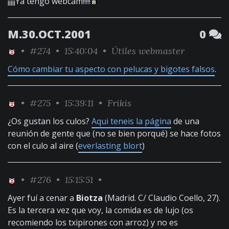
¡¡¡¡¡Ya tengo webcam!!!!!
M.30.OCT.2001
0
•
#274
• 15:40:04 •
Útiles webmaster
Cómo cambiar tu aspecto con pelucas y bigotes falsos
.
•
#275
• 15:39:11 •
Frikis
¿Os gustan los culos?
Aqui teneis la página
de una
reunión de gente que (no se bien porqué) se hace fotos
con el culo al aire (
everlasting blort
)
•
#276
• 15:15:51 •
Ayer fuí a cenar a
Biotza
(Madrid. C/ Claudio Coello, 27).
Es la tercera vez que voy, la comida es de lujo (os
recomiendo los txipirones con arroz) y no es