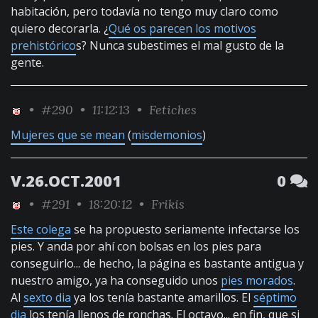
habitación, pero todavía no tengo muy claro como
quiero decorarla. ¿
Qué os parecen los motivos
prehistórico
s? Nunca subestimes el mal gusto de la
gente.
•
#290
• 11:12:13 •
Fetiches
Mujeres que se mean
(
misdemonios
)
V.26.OCT.2001
0
•
#291
• 18:20:12 •
Frikis
Este colega
se ha propuesto seriamente infectarse los
pies. Y anda por ahí con bolsas en los pies para
conseguirlo... de hecho, la página es bastante antigua y
nuestro amigo, ya ha conseguido unos
pies morados
.
Al
sexto dia
ya los tenía bastante amarillos. El
séptimo
dia
los tenía llenos de ronchas. El octavo... en fin, que si