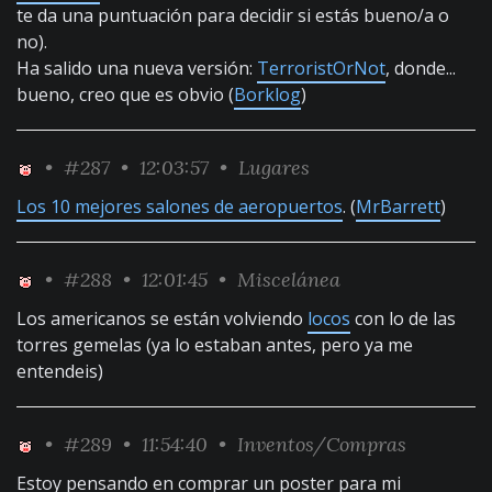
te da una puntuación para decidir si estás bueno/a o
no).
Ha salido una nueva versión:
TerroristOrNot
, donde...
bueno, creo que es obvio (
Borklog
)
•
#287
• 12:03:57 •
Lugares
Los 10 mejores salones de aeropuertos
. (
MrBarrett
)
•
#288
• 12:01:45 •
Miscelánea
Los americanos se están volviendo
locos
con lo de las
torres gemelas (ya lo estaban antes, pero ya me
entendeis)
•
#289
• 11:54:40 •
Inventos/Compras
Estoy pensando en comprar un poster para mi