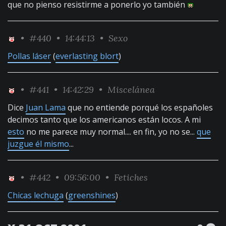
que no pienso resistirme a ponerlo yo también
•
#440
• 14:44:13 •
Sexo
Pollas láser
(
everlasting blort
)
•
#441
• 14:42:29 •
Miscelánea
Dice
Juan Lama
que no entiende porqué los españoles
decimos tanto que los americanos están locos. A mi
esto
no me parece muy normal.... en fin, yo no se...
que
juzgue él mismo
...
•
#442
• 09:56:00 •
Fetiches
Chicas lechuga
(
greenshines
)