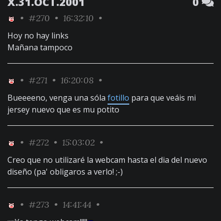
X.31.OCT.2001
0
•
#270
• 16:32:10 •
Hoy no hay links
Mañana tampoco
•
#271
• 16:20:08 •
Bueeeeno, venga una sóla
fotillo
para que veáis mi
jersey nuevo que es mu potito
•
#272
• 15:03:02 •
Creo que no utilizaré la webcam hasta el dia del nuevo
diseño (pa' obligaros a verlo! ;-)
•
#273
• 14:41:44 •