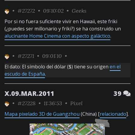
•
#27272
• 09:10:02 •
Geeks
Por si no fuera suficiente vivir en Hawaii, este friki
(¿puedes ser millonario y friki?) se ha construido un
alucinante Home Cinema con aspecto galáctico
.
•
#27271
• 09:01:10 •
El dato: El símbolo del dólar ($) tiene su origen
en el
escudo de España
.
X.09.MAR.2011
39
•
#27228
• 11:36:53 •
Pixel
Mapa pixelado 3D de Guangzhou
(China) [
relacionado
].