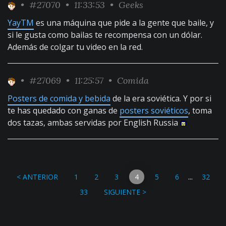
•
#27070
• 11:33:53 •
Geeks
YayTM
es una máquina que pide a la gente que baile, y
si le gusta como bailas te recompensa con un dólar.
Además de colgar tu video en la red.
•
#27069
• 11:25:57 •
Comida
Posters de comida y bebida
de la era soviética. Y por si
te has quedado con ganas de
posters soviéticos
, toma
dos tazas, ambas servidas por English Russia
...
< ANTERIOR
1
2
3
4
5
6
32
33
SIGUIENTE >