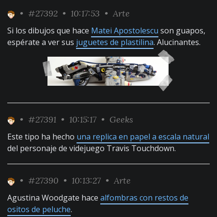
•
#27392
• 10:17:53 •
Arte
Si los dibujos que hace
Matei Apostolescu
son guapos,
espérate a ver sus
juguetes de plastilina
. Alucinantes.
•
#27391
• 10:15:17 •
Geeks
Este tipo ha hecho
una replica en papel a escala natural
del personaje de videjuego Travis Touchdown.
•
#27390
• 10:13:27 •
Arte
Agustina Woodgate hace
alfombras con restos de
ositos de peluche
.