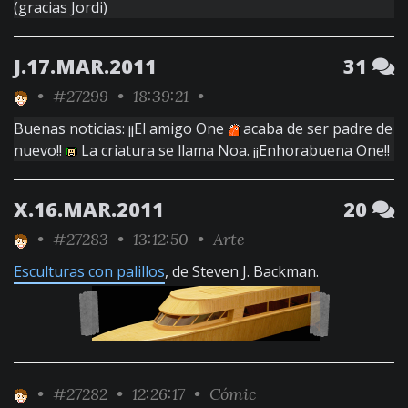
(gracias Jordi)
J.17.MAR.2011
31
•
#27299
• 18:39:21 •
Buenas noticias: ¡¡El amigo One
acaba de ser padre de
nuevo!!
La criatura se llama Noa. ¡¡Enhorabuena One!!
X.16.MAR.2011
20
•
#27283
• 13:12:50 •
Arte
Esculturas con palillos
, de Steven J. Backman.
•
#27282
• 12:26:17 •
Cómic