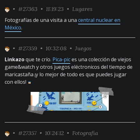
•
#27363
• 11:19:23 •
Lugares
Fotografías de una visita a una
central nuclear en
México
.
•
#27359
• 10:32:08 •
Juegos
Linkazo
que te crío.
Pica-pic
es una colección de viejos
game&watch y otros juegos eléctronicos del tiempo de
maricastaña ¡y lo mejor de todo es que puedes jugar
con ellos!
•
#27357
• 10:24:12 •
Fotografía