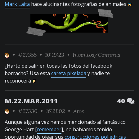
Mark Laita
hace alucinantes fotografías de animales
•
#27355
• 10:19:23 •
Inventos/Compras
¿Harto de salir en todas las fotos del facebook
borracho? Usa esta
careta pixelada
y nadie te
reconocerá
M.22.MAR.2011
40
•
#27330
• 16:21:02 •
Arte
Aunque alguna vez hemos mencionado al fantástico
George Hart [
remember
], no habíamos tenido
oportunidad de ojear sus
construcciones poliédricas