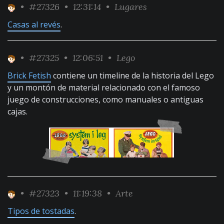
•
#27326
• 12:31:14 •
Lugares
Casas al revés
.
•
#27325
• 12:06:51 •
Lego
Brick Fetish
contiene un timeline de la historia del Lego
y un montón de material relacionado con el famoso
juego de construcciones, como manuales o antiguas
cajas.
•
#27323
• 11:19:38 •
Arte
Tipos de tostadas
.