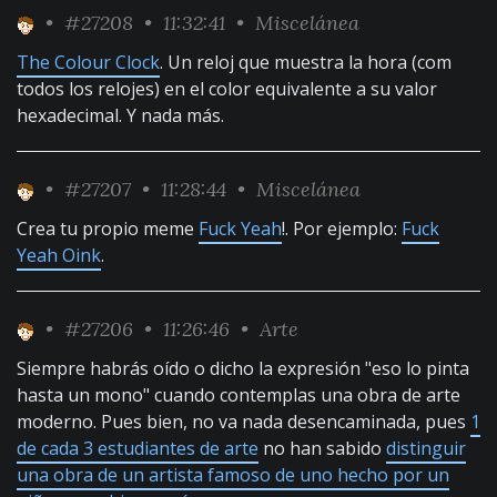
•
#27208
• 11:32:41 •
Miscelánea
The Colour Clock
. Un reloj que muestra la hora (com
todos los relojes) en el color equivalente a su valor
hexadecimal. Y nada más.
•
#27207
• 11:28:44 •
Miscelánea
Crea tu propio meme
Fuck Yeah
!. Por ejemplo:
Fuck
Yeah Oink
.
•
#27206
• 11:26:46 •
Arte
Siempre habrás oído o dicho la expresión "eso lo pinta
hasta un mono" cuando contemplas una obra de arte
moderno. Pues bien, no va nada desencaminada, pues
1
de cada 3 estudiantes de arte
no han sabido
distinguir
una obra de un artista famoso de uno hecho por un