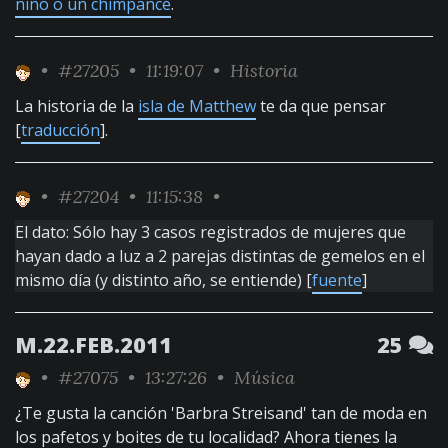
niño o un chimpancé
.
•
#27205
• 11:19:07 •
Historia
La historia de la
isla de Matthew
te da que pensar
[
traducción
].
•
#27204
• 11:15:38 •
El dato: Sólo hay 3 casos registrados de mujeres que
hayan dado a luz a 2 parejas distintas de gemelos en el
mismo día (y distinto año, se entiende) [
fuente
]
M.22.FEB.2011
25
•
#27075
• 13:27:26 •
Música
¿Te gusta la canción 'Barbra Streisand' tan de moda en
los pafetos y boites de tu localidad? Ahora tienes la