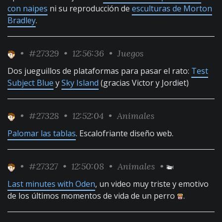
con naipes
ni su reproducción de
esculturas de Morton
Bradley
.
•
#27329
• 12:56:36 •
Juegos
Dos jueguillos de plataformas para pasar el rato:
Test
Subject Blue
y
Sky Island
(gracias Victor y Jordiet)
•
#27328
• 12:52:04 •
Animales
Palomar las tablas
. Escalofriante diseño web.
•
#27327
• 12:50:08 •
Animales
•
Last minutes with Oden
, un video muy triste y emotivo
de los últimos momentos de vida de un perro
.