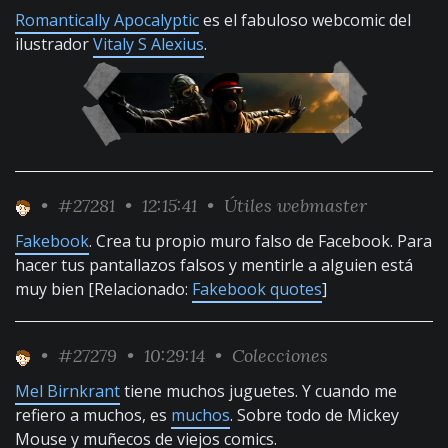
Romantically Apocalyptic
es el fabuloso webcomic del
ilustrador
Vitaly S Alexius
.
•
#27281
• 12:15:41 •
Útiles webmaster
Fakebook
. Crea tu propio muro falso de Facebook. Para
hacer tus pantallazos falsos y mentirle a alguien está
muy bien [Relacionado:
Fakebook quotes
]
•
#27279
• 10:29:14 •
Colecciones
Mel Birnkrant
tiene muchos juguetes. Y cuando me
refiero a muchos, es
muchos
. Sobre todo de Mickey
Mouse y muñecos de viejos comics.