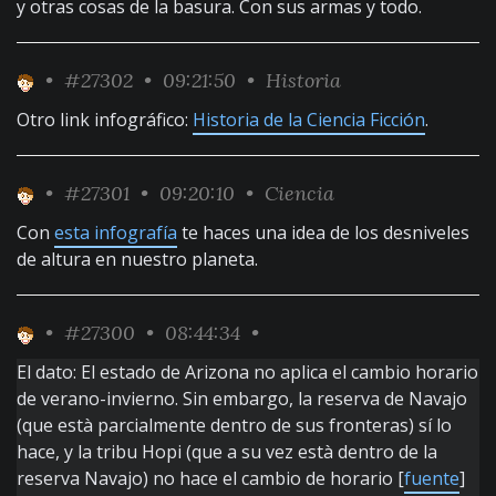
y otras cosas de la basura. Con sus armas y todo.
•
#27302
• 09:21:50 •
Historia
Otro link infográfico:
Historia de la Ciencia Ficción
.
•
#27301
• 09:20:10 •
Ciencia
Con
esta infografía
te haces una idea de los desniveles
de altura en nuestro planeta.
•
#27300
• 08:44:34 •
El dato: El estado de Arizona no aplica el cambio horario
de verano-invierno. Sin embargo, la reserva de Navajo
(que està parcialmente dentro de sus fronteras) sí lo
hace, y la tribu Hopi (que a su vez està dentro de la
reserva Navajo) no hace el cambio de horario [
fuente
]