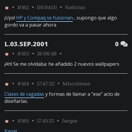
•
#162
• 09:04:01 •
Noticias
¡Ups!
HP y Compaq se fusionan
... supongo que algo
gordo va a pasar ahora
L.03.SEP.2001
0
•
#163
• 18:06:48 •
¡Ah! Se me olvidaba: he añadido 2 nuevos wallpapers
•
#164
• 17:47:32 •
Miscelánea
Clases de cagadas
y formas de llamar a "ese" acto de
diseñarlas.
•
#165
• 17:45:13 •
Juegos
Pang!