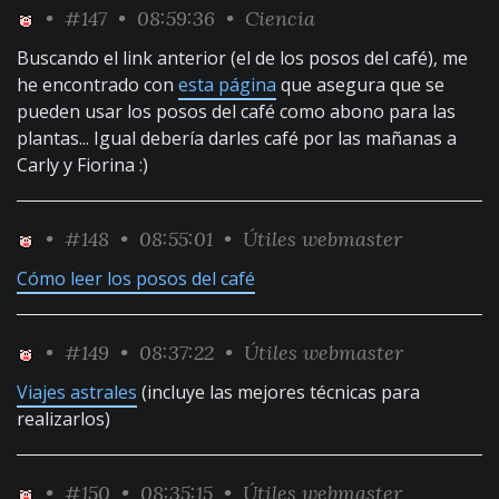
•
#147
• 08:59:36 •
Ciencia
Buscando el link anterior (el de los posos del café), me
he encontrado con
esta página
que asegura que se
pueden usar los posos del café como abono para las
plantas... Igual debería darles café por las mañanas a
Carly y Fiorina :)
•
#148
• 08:55:01 •
Útiles webmaster
Cómo leer los posos del café
•
#149
• 08:37:22 •
Útiles webmaster
Viajes astrales
(incluye las mejores técnicas para
realizarlos)
•
#150
• 08:35:15 •
Útiles webmaster