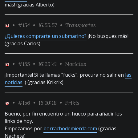
más! (gracias Alberto)
•
#154
• 16:55:57 •
Transportes
¿Quieres comprarte un submarino?
¡No busques más!
(gracias Carlos)
•
#155
• 16:29:41 •
Noticias
¡Importante! Si te llamas "fucks", procura no salir en
las
noticias
:) (gracias Krikrix)
•
#156
• 16:10:18 •
Frikis
Bueno, por fin encuentro un hueco para añadir los
links de hoy.
Empezamos por
borrachodemierda.com
(gracias
Nachete)