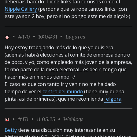
deberíais hacerlo. Tiene links tan curiosos como el
Nipple Gallery
(perdona que te robe tantos links, ¡con
este ya son 2 hoy, pero si no pongo este me da algo! :-)
•
#170
• 16:04:31 •
Lugares
Hoy estoy trabajando más de lo que yo quisiera
(además habrá elecciones al comité de empresa dentro
de poco, y yo, como empleado más joven de la empresa,
formo parte de la mesa electoral... es decir, tengo que
hacer más en menos tiempo :-/
El caso es que con tanto ir y venir no me ha dado
tiempo de ver el
centro del mundo
(tiene muy buena
pinta, así de primeras), que me recomienda
[e]gora
.
•
#171
• 11:05:25 •
Weblogs
Betty
tiene una discusión muy interesante en su