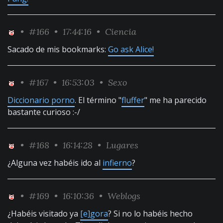
•
#166
• 17:44:16 •
Ciencia
Sacado de mis bookmarks:
Go ask Alice!
•
#167
• 16:53:03 •
Sexo
Diccionario porno
. El término "
fluffer
" me ha parecido
bastante curioso :-/
•
#168
• 16:14:28 •
Lugares
¿Alguna vez habéis ido al
infierno
?
•
#169
• 16:10:36 •
Weblogs
¿Habéis visitado ya
[e]gora
? Si no lo habéis hecho