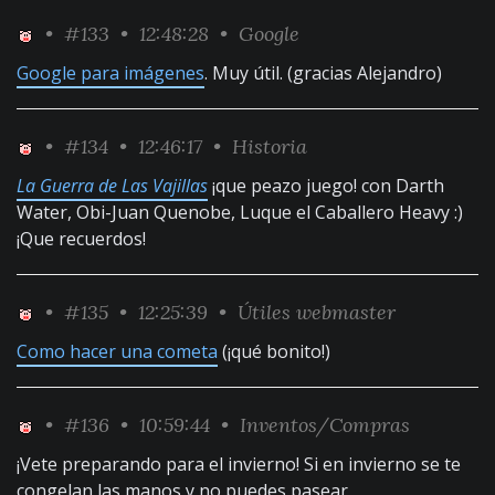
•
#133
• 12:48:28 •
Google
Google para imágenes
. Muy útil. (gracias Alejandro)
•
#134
• 12:46:17 •
Historia
La Guerra de Las Vajillas
¡que peazo juego! con Darth
Water, Obi-Juan Quenobe, Luque el Caballero Heavy :)
¡Que recuerdos!
•
#135
• 12:25:39 •
Útiles webmaster
Como hacer una cometa
(¡qué bonito!)
•
#136
• 10:59:44 •
Inventos/Compras
¡Vete preparando para el invierno! Si en invierno se te
congelan las manos y no puedes pasear