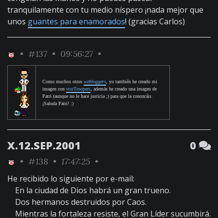
tranquilamente con tu medio níspero ¡nada mejor que
unos
guantes para enamorados
! (gracias Carlos)
•
#137
• 09:56:27 •
Como muchos otros
webloggers
, yo también he creado mi
imagen con
storTroopers
, además he creado una imagen de
Patri (aunque no le hace justicia ;) para que la conozcáis.
¡Saluda Patri! :)
X.12.SEP.2001
0
•
#138
• 17:47:25 •
He recibido lo siguiente por e-mail:
En la ciudad de Dios habrá un gran trueno.
Dos hermanos destruidos por Caos.
Mientras la fortaleza resiste, el Gran Líder sucumbirá.