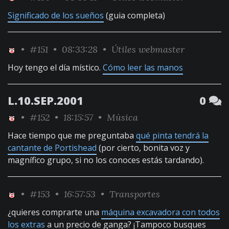
Significado de los sueños
(guia completa)
•
#151
• 08:33:28 •
Útiles webmaster
Hoy tengo el día místico.
Cómo leer las manos
L.10.SEP.2001
0
•
#152
• 18:15:57 •
Música
Hace tiempo que me preguntaba
qué pinta tendrá la
cantante de Portishead
(por cierto, bonita voz y
magnífico grupo, si no los conoces estás tardando).
•
#153
• 16:57:53 •
Transportes
¿quieres comprarte una
máquina excavadora con todos
los extras
a un precio de ganga? ¡Tampoco busques