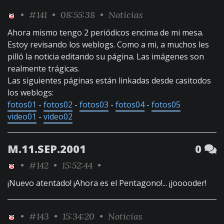
•
#141
• 08:55:38 •
Noticias
Ahora mismo tengo 2 periódicos encima de mi mesa.
Estoy revisando los weblogs. Como a mi, a muchos les
pilló la noticia editando su página. Las imágenes son
realmente trágicas.
Las siguientes páginas están linkadas desde casitodos
los weblogs:
fotos01
-
fotos02
-
fotos03
-
fotos04
-
fotos05
video01
-
video02
M.11.SEP.2001
0
•
#142
• 15:52:44 •
¡Nuevo atentado! ¡Ahora es el Pentagono!... ¡jooooder!
•
#143
• 15:34:20 •
Noticias