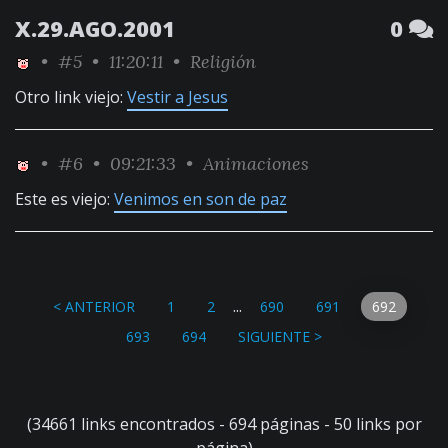
X.29.AGO.2001
0
•
#5
• 11:20:11 •
Religión
Otro link viejo:
Vestir a Jesus
•
#6
• 09:21:33 •
Animaciones
Este es viejo:
Venimos en son de paz
...
< ANTERIOR
1
2
690
691
692
693
694
SIGUIENTE >
(34661 links encontrados - 694 páginas - 50 links por